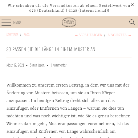
Wir schenken dir die Versandkosten ab einem Bestellwert von
€75 (Deutschland) | €125 (international)!
MENÜ
STARTSEITE
/
BLOG
/
← VORHERIGER
NÄCHSTER →
SO PASSEN SIE DIE LÄNGE IN EINEM MUSTER AN
März 12, 2021
5 min lesen.
1 Kommentar
Willkommen zu unserem ersten Beitrag, in dem wir uns mit der 
Änderung von Mustern befassen, um sie an Ihren Körper 
anzupassen. Im heutigen Beitrag dreht sich alles um das 
Hinzufügen oder Entfernen von Längen – warum Sie dies tun 
möchten und was noch wichtiger ist, wie Sie es genau berechnen. 
Wenn es darum geht, Musteranpassungen vorzunehmen, ist das 
Hinzufügen und Entfernen von Länge wahrscheinlich am 