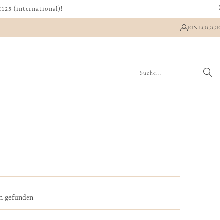
125 (international)!
EINLOGG
on gefunden